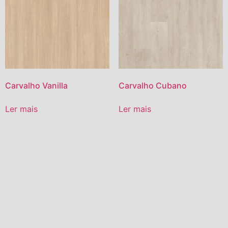
Carvalho Vanilla
Carvalho Cubano
Ler mais
Ler mais
2018 © Casa Fram - Todos os direitos Reservados - Desenvolvido pela:
Quem Somos
Agência JLG Publicidade