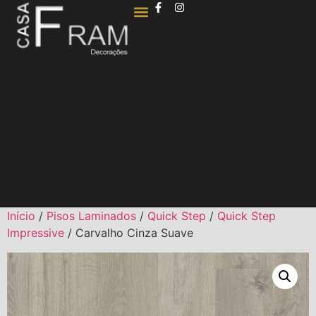
QUEM SOMOS
Início
/
Pisos Laminados
/
Quick Step
/
Quick Step
Impressive
/ Carvalho Cinza Suave