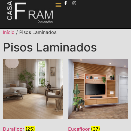
QUEM SOMOS
Início
/ Pisos Laminados
Pisos Laminados
Durafloor
(25)
Eucafloor
(37)