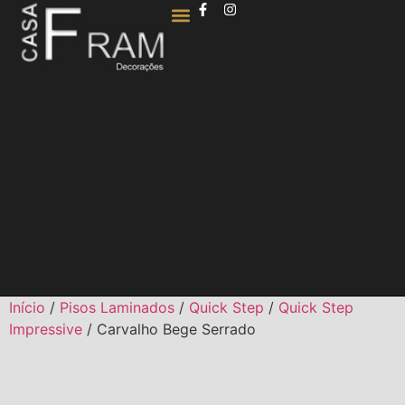
QUEM SOMOS
Início
/
Pisos Laminados
/
Quick Step
/
Quick Step
Impressive
/ Carvalho Bege Serrado