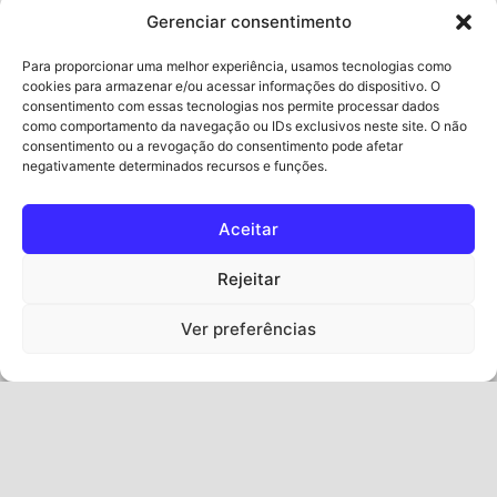
Gerenciar consentimento
Para proporcionar uma melhor experiência, usamos tecnologias como
cookies para armazenar e/ou acessar informações do dispositivo. O
consentimento com essas tecnologias nos permite processar dados
como comportamento da navegação ou IDs exclusivos neste site. O não
consentimento ou a revogação do consentimento pode afetar
negativamente determinados recursos e funções.
Piso Bari
Piso Oslo
Aceitar
Ler mais
Ler mais
Rejeitar
Ver preferências
2018 © Casa Fram - Todos os direitos Reservados - Desenvolvido pela:
Quem Somos
Agência JLG Publicidade