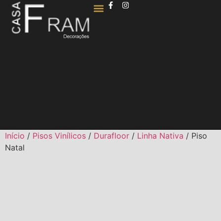
QUEM SOMOS
Início
/
Pisos Vinílicos
/
Durafloor
/
Linha Nativa
/ Piso
Natal