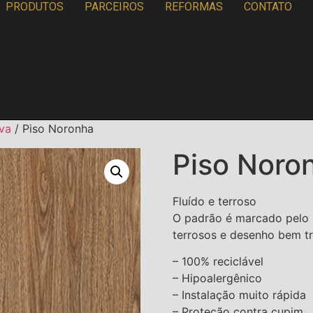
PRODUTOS
PARCEIROS
REFORMAS
CONTATO
iva
/ Piso Noronha
Piso Noro
Fluído e terroso
O padrão é marcado pelo 
terrosos e desenho bem t
– 100% reciclável
– Hipoalergênico
– Instalação muito rápida
– Proteção contra cupim