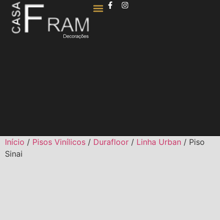
QUEM SOMOS
Início
/
Pisos Vinílicos
/
Durafloor
/
Linha Urban
/ Piso
Sinai