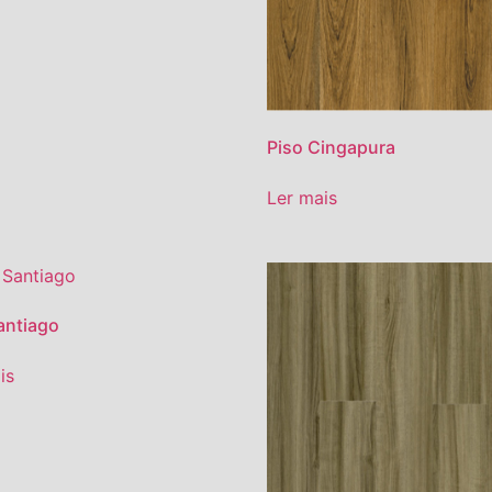
Piso Cingapura
Ler mais
antiago
is