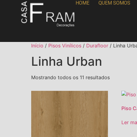
HOME
QUEM SOMOS
Início
/
Pisos Vinílicos
/
Durafloor
/ Linha Urb
Linha Urban
Mostrando todos os 11 resultados
Piso C
Ler ma