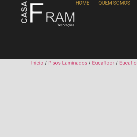
HOME
QUEM SOMOS
Início
/
Pisos Laminados
/
Eucafloor
/
Eucaflo