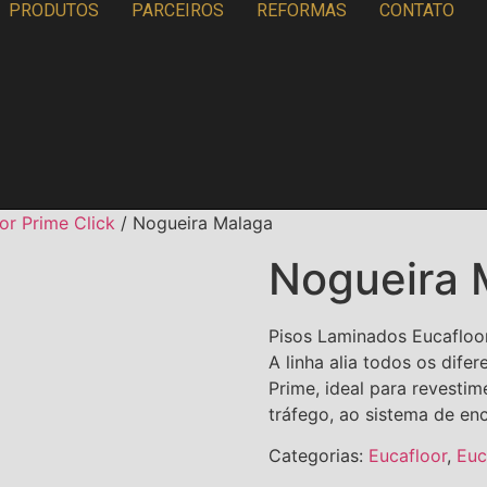
PRODUTOS
PARCEIROS
REFORMAS
CONTATO
or Prime Click
/ Nogueira Malaga
Nogueira 
Pisos Laminados Eucafloor
A linha alia todos os dife
Prime, ideal para revestim
tráfego, ao sistema de enc
Categorias:
Eucafloor
,
Euc