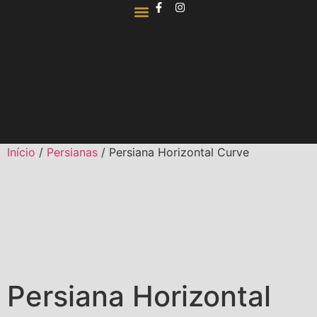
QUEM SOMOS
Início
/
Persianas
/ Persiana Horizontal Curve
Persiana Horizontal