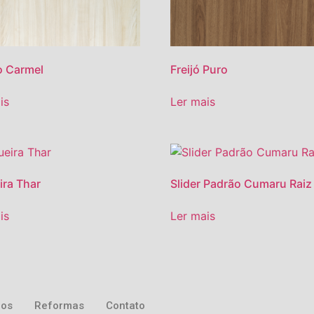
o Carmel
Freijó Puro
is
Ler mais
ra Thar
Slider Padrão Cumaru Raiz
is
Ler mais
ros
Reformas
Contato