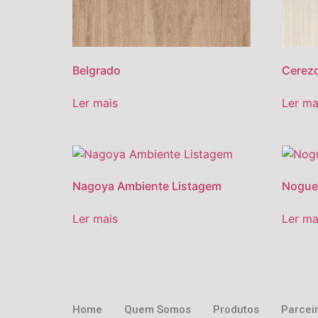
Belgrado
Cerez
Ler mais
Ler ma
Nagoya Ambiente Listagem
Noguei
Ler mais
Ler ma
Home
Quem Somos
Produtos
Parcei