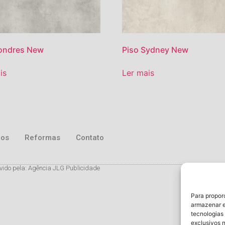
Londres New
Piso Sydney New
is
Ler mais
ros
Reformas
Contato
vido pela: Agência JLG Publicidade
Para propor
armazenar e
tecnologias
exclusivos 